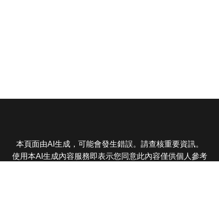
本頁面由AI生成，可能會發生錯誤。請查核重要資訊。
使用本AI生成內容服務即表示您同意此內容僅供個人參考
非商業用途，任何轉載分享皆不得違反法律或侵犯智慧財
產權，且您了解輸出內容可能不準確，所有爭議東森娛樂
保有最終解釋權