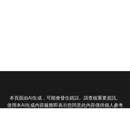
本頁面由AI生成，可能會發生錯誤。請查核重要資訊。
使用本AI生成內容服務即表示您同意此內容僅供個人參考
非商業用途，任何轉載分享皆不得違反法律或侵犯智慧財
產權，且您了解輸出內容可能不準確，所有爭議東森娛樂
保有最終解釋權