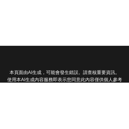
本頁面由AI生成，可能會發生錯誤。請查核重要資訊。
使用本AI生成內容服務即表示您同意此內容僅供個人參考
非商業用途，任何轉載分享皆不得違反法律或侵犯智慧財
產權，且您了解輸出內容可能不準確，所有爭議東森娛樂
保有最終解釋權
東森電視 版權所有 © 2025 EBC All Rights Reserved.
|
隱
私權政策