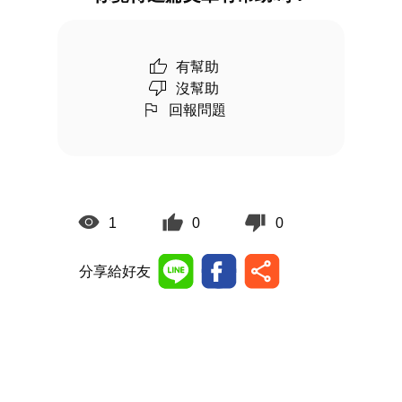
有幫助
沒幫助
回報問題
1
0
0
分享給好友