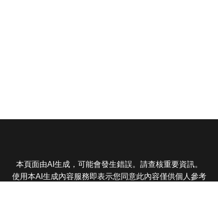
本頁面由AI生成，可能會發生錯誤。請查核重要資訊。
使用本AI生成內容服務即表示您同意此內容僅供個人參考
非商業用途，任何轉載分享皆不得違反法律或侵犯智慧財
產權，且您了解輸出內容可能不準確，所有爭議東森娛樂
保有最終解釋權