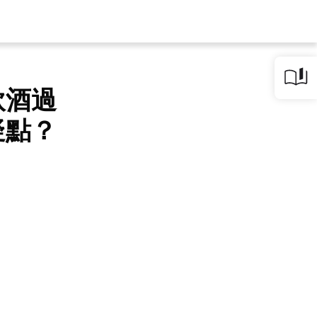
飲酒過
疑點？