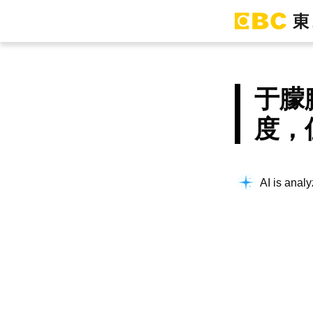
于朦
度，
AI is analy