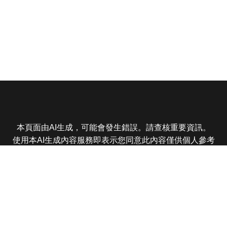
本頁面由AI生成，可能會發生錯誤。請查核重要資訊。
使用本AI生成內容服務即表示您同意此內容僅供個人參考
非商業用途，任何轉載分享皆不得違反法律或侵犯智慧財
產權，且您了解輸出內容可能不準確，所有爭議東森娛樂
保有最終解釋權
東森電視 版權所有 © 2025 EBC All Rights Reserved.
|
隱
私權政策