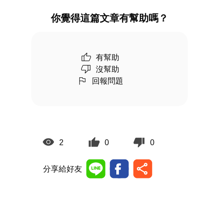
你覺得這篇文章有幫助嗎？
有幫助
沒幫助
回報問題
2
0
0
分享給好友