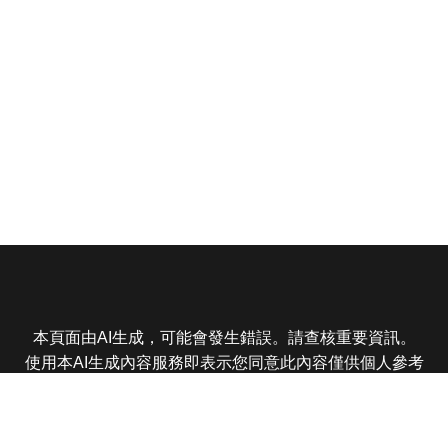
本頁面由AI生成，可能會發生錯誤。請查核重要資訊。
使用本AI生成內容服務即表示您同意此內容僅供個人參考
非商業用途，任何轉載分享皆不得違反法律或侵犯智慧財
產權，且您了解輸出內容可能不準確，所有爭議東森娛樂
保有最終解釋權