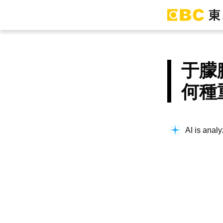
于朦
何種
AI is analy