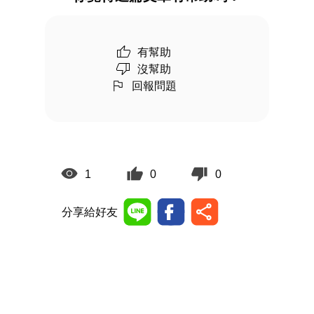
有幫助
沒幫助
回報問題
1
0
0
分享給好友