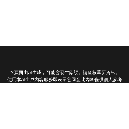
本頁面由AI生成，可能會發生錯誤。請查核重要資訊。
使用本AI生成內容服務即表示您同意此內容僅供個人參考
非商業用途，任何轉載分享皆不得違反法律或侵犯智慧財
產權，且您了解輸出內容可能不準確，所有爭議東森娛樂
保有最終解釋權
東森電視 版權所有 © 2025 EBC All Rights Reserved.
|
隱
私權政策