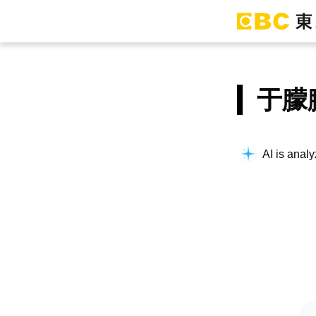
于朦
AI is analy