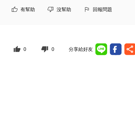
有幫助
沒幫助
回報問題
0
0
分享給好友