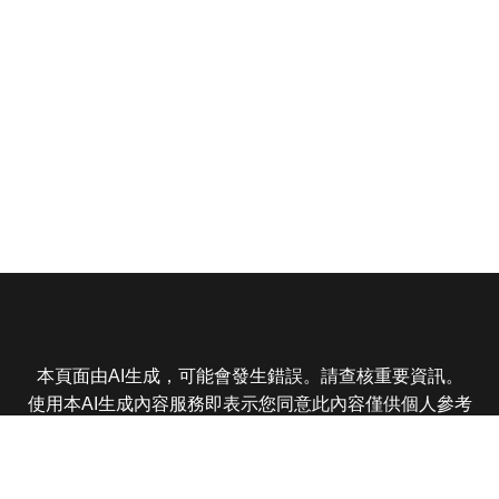
本頁面由AI生成，可能會發生錯誤。請查核重要資訊。
使用本AI生成內容服務即表示您同意此內容僅供個人參考
非商業用途，任何轉載分享皆不得違反法律或侵犯智慧財
產權，且您了解輸出內容可能不準確，所有爭議東森娛樂
保有最終解釋權