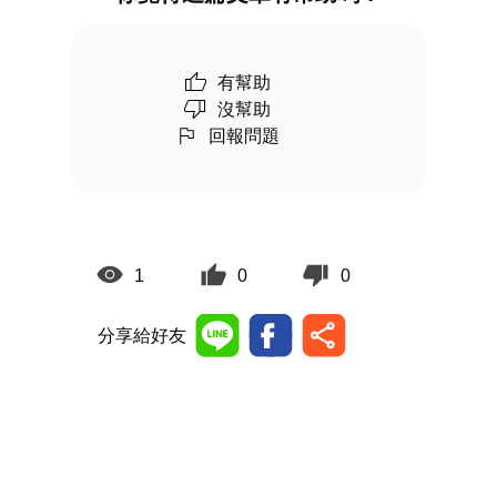
有幫助
沒幫助
回報問題
1
0
0
分享給好友