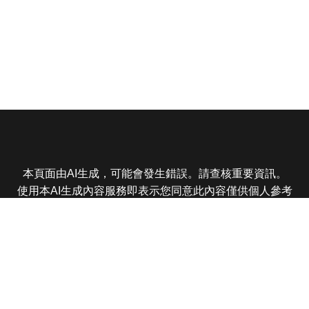
本頁面由AI生成，可能會發生錯誤。請查核重要資訊。
使用本AI生成內容服務即表示您同意此內容僅供個人參考
非商業用途，任何轉載分享皆不得違反法律或侵犯智慧財
產權，且您了解輸出內容可能不準確，所有爭議東森娛樂
保有最終解釋權
東森電視 版權所有 © 2025 EBC All Rights Reserved.
|
隱
私權政策