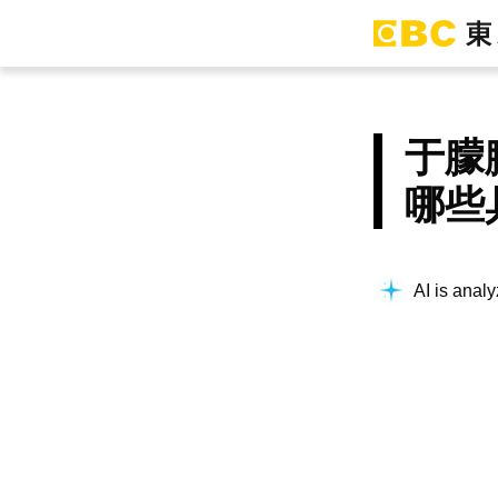
于朦
哪些
AI is analy