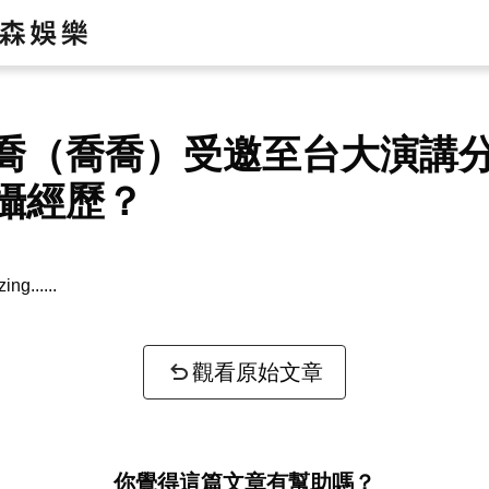
喬（喬喬）受邀至台大演講
攝經歷？
zing...
觀看原始文章
你覺得這篇文章有幫助嗎？