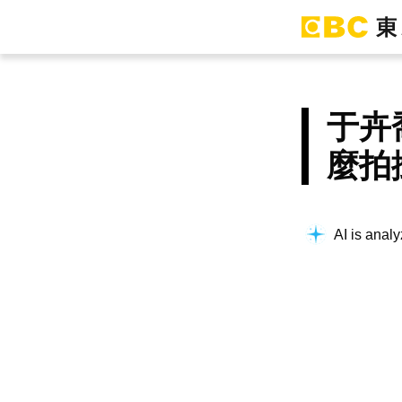
于卉
麼拍
AI is analy