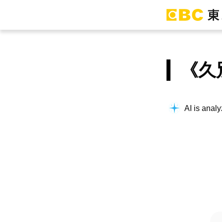
《久
Understand