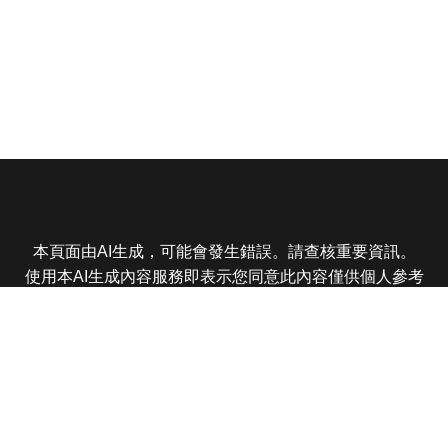
本頁面由AI生成，可能會發生錯誤。請查核重要資訊。
使用本AI生成內容服務即表示您同意此內容僅供個人參考
非商業用途，任何轉載分享皆不得違反法律或侵犯智慧財
產權，且您了解輸出內容可能不準確，所有爭議東森娛樂
保有最終解釋權
東森電視 版權所有 © 2025 EBC All Rights Reserved.
|
隱
私權政策