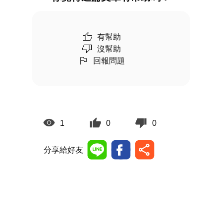
有幫助
沒幫助
回報問題
1
0
0
分享給好友