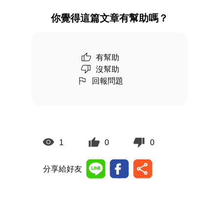
你覺得這篇文章有幫助嗎？
有幫助
沒幫助
回報問題
1
0
0
分享給好友