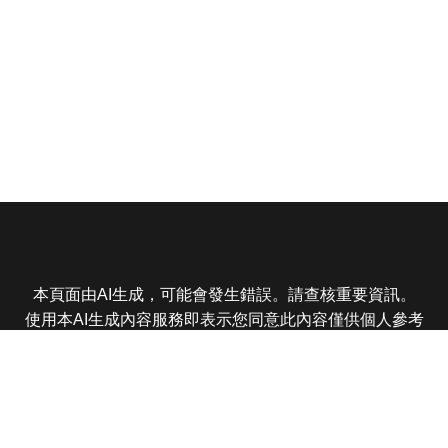
本頁面由AI生成，可能會發生錯誤。請查核重要資訊。
使用本AI生成內容服務即表示您同意此內容僅供個人參考
非商業用途，任何轉載分享皆不得違反法律或侵犯智慧財
產權，且您了解輸出內容可能不準確，所有爭議東森娛樂
保有最終解釋權