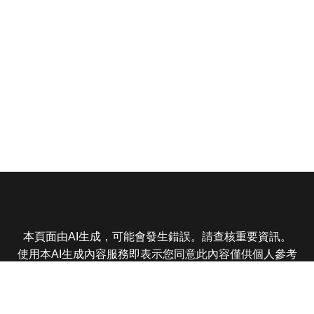
本頁面由AI生成，可能會發生錯誤。請查核重要資訊。
使用本AI生成內容服務即表示您同意此內容僅供個人參考
非商業用途，任何轉載分享皆不得違反法律或侵犯智慧財
產權，且您了解輸出內容可能不準確，所有爭議東森娛樂
保有最終解釋權