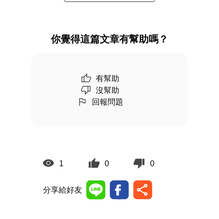
你覺得這篇文章有幫助嗎？
有幫助
沒幫助
回報問題
1
0
0
分享給好友