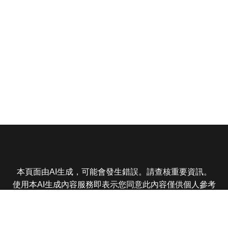
本頁面由AI生成，可能會發生錯誤。請查核重要資訊。
使用本AI生成內容服務即表示您同意此內容僅供個人參考
非商業用途，任何轉載分享皆不得違反法律或侵犯智慧財
產權，且您了解輸出內容可能不準確，所有爭議東森娛樂
保有最終解釋權