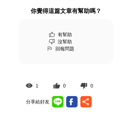
你覺得這篇文章有幫助嗎？
有幫助
沒幫助
回報問題
1
0
0
分享給好友