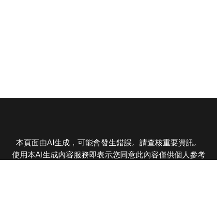
本頁面由AI生成，可能會發生錯誤。請查核重要資訊。
使用本AI生成內容服務即表示您同意此內容僅供個人參考
非商業用途，任何轉載分享皆不得違反法律或侵犯智慧財
產權，且您了解輸出內容可能不準確，所有爭議東森娛樂
保有最終解釋權