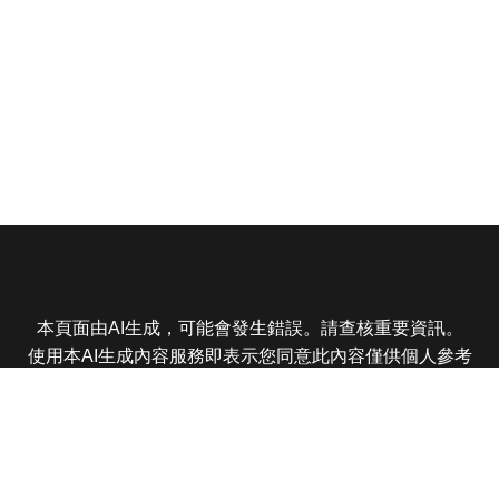
本頁面由AI生成，可能會發生錯誤。請查核重要資訊。
使用本AI生成內容服務即表示您同意此內容僅供個人參考
非商業用途，任何轉載分享皆不得違反法律或侵犯智慧財
產權，且您了解輸出內容可能不準確，所有爭議東森娛樂
保有最終解釋權