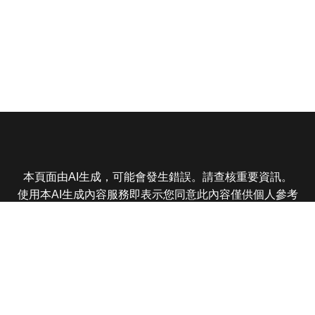
本頁面由AI生成，可能會發生錯誤。請查核重要資訊。
使用本AI生成內容服務即表示您同意此內容僅供個人參考
非商業用途，任何轉載分享皆不得違反法律或侵犯智慧財
產權，且您了解輸出內容可能不準確，所有爭議東森娛樂
保有最終解釋權
東森電視 版權所有 © 2025 EBC All Rights Reserved.
|
隱
私權政策