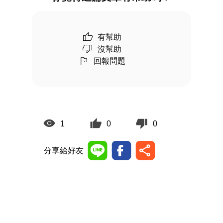
有幫助
沒幫助
回報問題
1
0
0
分享給好友