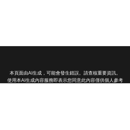
本頁面由AI生成，可能會發生錯誤。請查核重要資訊。
使用本AI生成內容服務即表示您同意此內容僅供個人參考
非商業用途，任何轉載分享皆不得違反法律或侵犯智慧財
產權，且您了解輸出內容可能不準確，所有爭議東森娛樂
保有最終解釋權
東森電視 版權所有 © 2025 EBC All Rights Reserved.
|
隱
私權政策