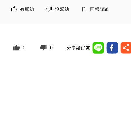
有幫助
沒幫助
回報問題
0
0
分享給好友