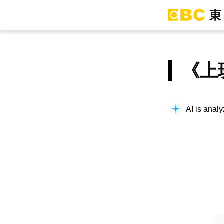
《上
AI is analy