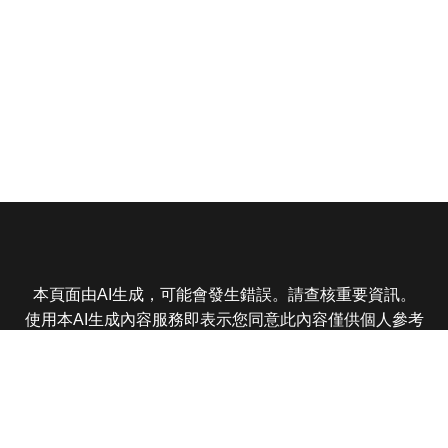
本頁面由AI生成，可能會發生錯誤。請查核重要資訊。
使用本AI生成內容服務即表示您同意此內容僅供個人參考
非商業用途，任何轉載分享皆不得違反法律或侵犯智慧財
產權，且您了解輸出內容可能不準確，所有爭議東森娛樂
保有最終解釋權