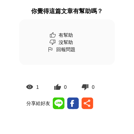
你覺得這篇文章有幫助嗎？
有幫助
沒幫助
回報問題
1
0
0
分享給好友