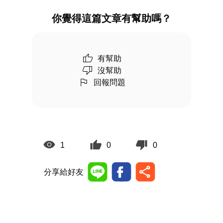
你覺得這篇文章有幫助嗎？
有幫助
沒幫助
回報問題
1
0
0
分享給好友