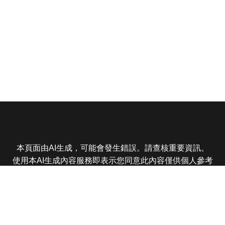
本頁面由AI生成，可能會發生錯誤。請查核重要資訊。
使用本AI生成內容服務即表示您同意此內容僅供個人參考
非商業用途，任何轉載分享皆不得違反法律或侵犯智慧財
產權，且您了解輸出內容可能不準確，所有爭議東森娛樂
保有最終解釋權