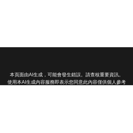
本頁面由AI生成，可能會發生錯誤。請查核重要資訊。
使用本AI生成內容服務即表示您同意此內容僅供個人參考
非商業用途，任何轉載分享皆不得違反法律或侵犯智慧財
產權，且您了解輸出內容可能不準確，所有爭議東森娛樂
保有最終解釋權
東森電視 版權所有 © 2025 EBC All Rights Reserved.
|
隱
私權政策