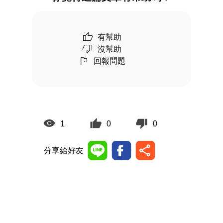
有幫助
沒幫助
回報問題
1
0
0
分享給好友