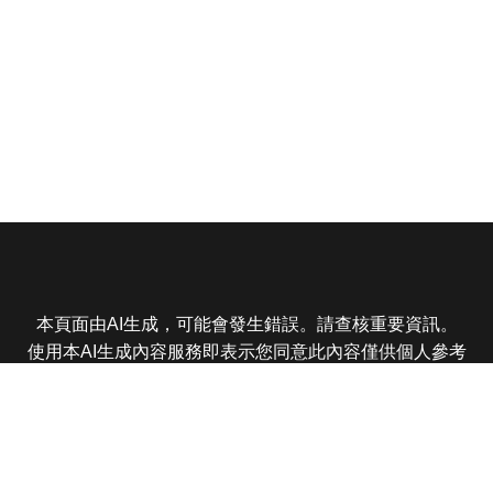
本頁面由AI生成，可能會發生錯誤。請查核重要資訊。
使用本AI生成內容服務即表示您同意此內容僅供個人參考
非商業用途，任何轉載分享皆不得違反法律或侵犯智慧財
產權，且您了解輸出內容可能不準確，所有爭議東森娛樂
保有最終解釋權