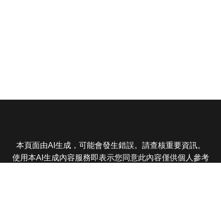
本頁面由AI生成，可能會發生錯誤。請查核重要資訊。
使用本AI生成內容服務即表示您同意此內容僅供個人參考
非商業用途，任何轉載分享皆不得違反法律或侵犯智慧財
產權，且您了解輸出內容可能不準確，所有爭議東森娛樂
保有最終解釋權