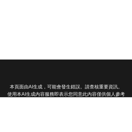
本頁面由AI生成，可能會發生錯誤。請查核重要資訊。
使用本AI生成內容服務即表示您同意此內容僅供個人參考
非商業用途，任何轉載分享皆不得違反法律或侵犯智慧財
產權，且您了解輸出內容可能不準確，所有爭議東森娛樂
保有最終解釋權