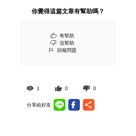
你覺得這篇文章有幫助嗎？
有幫助
沒幫助
回報問題
1
0
0
分享給好友